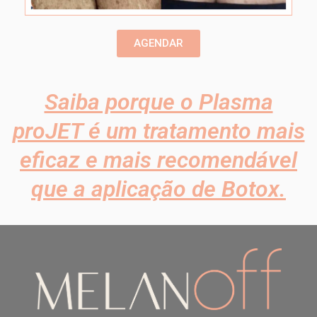
AGENDAR
Saiba porque o Plasma
proJET é um tratamento mais
eficaz e mais recomendável
que a aplicação de Botox.