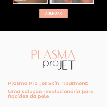
AGENDAR
Plasma Pro Jet Skin Treatment:
Uma solução revolucionária para
flacidez da pele