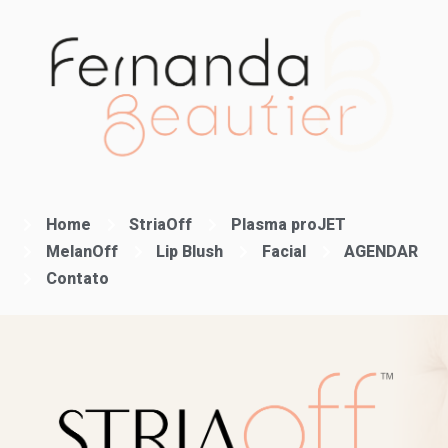
Home
StriaOff
Plasma proJET
MelanOff
Lip Blush
Facial
AGENDAR
Contato